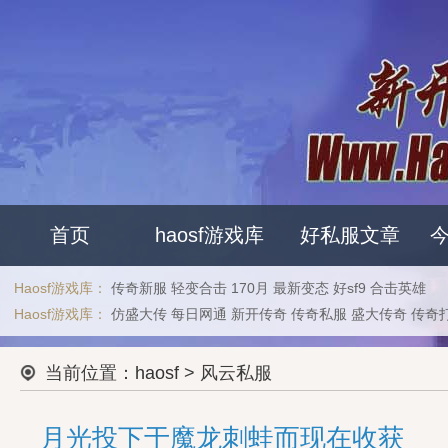
首页
haosf游戏库
好私服文章
Haosf游戏库：
传奇新服
轻变合击
170月
最新变态
好sf9
合击英雄
H
Haosf游戏库：
仿盛大传
每日网通
新开传奇
传奇私服
盛大传奇
传奇
当前位置：
haosf
> 风云私服
月光投下于魔龙刺蛙而现在收获